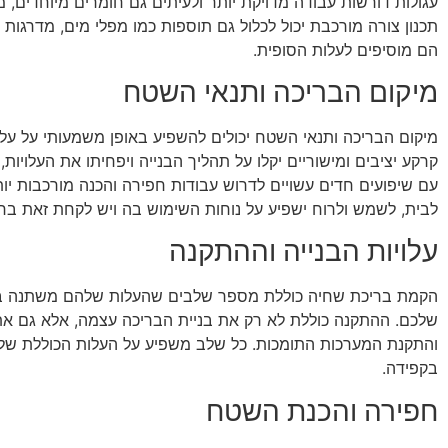
עגולות דורשות עבודה מדויקת יותר ולעיתים גם חומרים מיוחדים, מה
תכנון צורה מורכבת יכול לכלול גם תוספות כמו מפלי מים, מדרגות 
הם מוסיפים לעלות הסופית.
מיקום הבריכה ותנאי השטח
מיקום הבריכה ותנאי השטח יכולים להשפיע באופן משמעותי על על
קרקע יציבים ומישוריים יקלו על תהליך הבנייה ויפחיתו את העלויות,
עם שיפועים חדים עשויים לדרוש עבודות חפירה והכנה מורכבות יות
לבית, לשמש ולרוח ישפיע על נוחות השימוש בה ויש לקחת זאת בחש
עלויות הבנייה וההתקנה
הקמת בריכת שחיה כוללת מספר שלבים שהעלות שלהם משתנה בה
שלכם. ההתקנה כוללת לא רק את בניית הבריכה עצמה, אלא גם א
והתקנת המערכות התומכות. כל שלב משפיע על העלות הכוללת של ה
בקפידה.
חפירה והכנת השטח