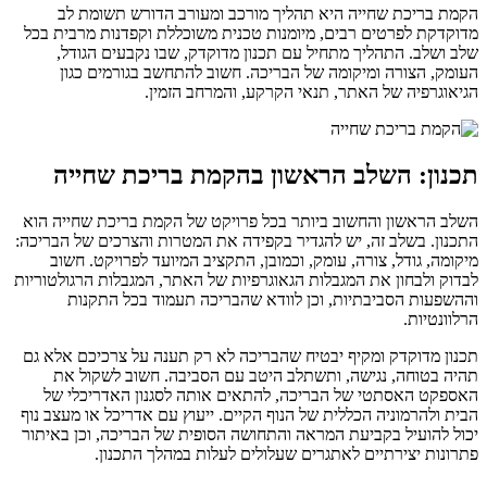
הקמת בריכת שחייה היא תהליך מורכב ומעורב הדורש תשומת לב
מדוקדקת לפרטים רבים, מיומנות טכנית משוכללת וקפדנות מרבית בכל
שלב ושלב. התהליך מתחיל עם תכנון מדוקדק, שבו נקבעים הגודל,
העומק, הצורה ומיקומה של הבריכה. חשוב להתחשב בגורמים כגון
הגיאוגרפיה של האתר, תנאי הקרקע, והמרחב הזמין.
תכנון: השלב הראשון בהקמת בריכת שחייה
השלב הראשון והחשוב ביותר בכל פרויקט של הקמת בריכת שחייה הוא
התכנון. בשלב זה, יש להגדיר בקפידה את המטרות והצרכים של הבריכה:
מיקומה, גודל, צורה, עומק, וכמובן, התקציב המיועד לפרויקט. חשוב
לבדוק ולבחון את המגבלות הגאוגרפיות של האתר, המגבלות הרגולטוריות
וההשפעות הסביבתיות, וכן לוודא שהבריכה תעמוד בכל התקנות
הרלוונטיות.
תכנון מדוקדק ומקיף יבטיח שהבריכה לא רק תענה על צרכיכם אלא גם
תהיה בטוחה, נגישה, ותשתלב היטב עם הסביבה. חשוב לשקול את
האספקט האסתטי של הבריכה, להתאים אותה לסגנון האדריכלי של
הבית ולהרמוניה הכללית של הנוף הקיים. ייעוץ עם אדריכל או מעצב נוף
יכול להועיל בקביעת המראה והתחושה הסופית של הבריכה, וכן באיתור
פתרונות יצירתיים לאתגרים שעלולים לעלות במהלך התכנון.