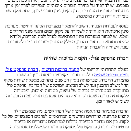
עבודות הבנייה של הבריכה עצמה, כולל יציקת הבטון או הרכבת מבנים
מוכנים. יש להקפיד על בחירת חומרים איכותיים ועמידים לפרק זמן ארוך.
גם עיצוב האזורים הסובבים, כגון דקים, גינון ואזורי שיזוף, הוא חלק חשוב
ביצירת חוויית בריכה מושלמת.
בנוסף לעבודות הבנייה, חשוב להתמקד במערכת הסינון והחיטוי. מערכת
סינון איכותית היא חיונית לשמירה על ניקיון המים והגנה מפני חיידקים
ואלגי. יש לבחור במערכת סינון המתאימה לגודל ולסוג הבריכה, ולוודא
שהיא מתוחזקת כראוי. כמו כן, מומלץ להתקין מערכת חימום להארכת
עונת השחייה ולהגברת הנוחות.
חברת פרפקט פול:- הקמת בריכות שחייה
בעולם התחרותי והדינמי של
הקמת בריכות חדשות
,
חברת פרפקט פול-
בניית בריכות שחייה
בולטת בזכות מקצועיות יוצאת דופן וחדשנות
מתמדת. החברה, שברשותה ניסיון רב שנים בתחום, מספקת שירות מקיף
החל משלב התכנון ועד לשלב הביצוע המושלם של הבריכה. פרפקט פול
מתמקדת בסטנדרטים גבוהים של עיצוב, בטיחות ואיכות, ומבטיחה
ללקוחותיה בריכה שלא רק תראה מדהים אלא גם תהיה עמידה ובטוחה
לשימוש לאורך זמן.
החברה מתמחה בהתאמה אישית של הפרויקטים, מה שמאפשר לה
להציע פתרונות יצירתיים וחדשניים המותאמים לצרכים הספציפיים של כל
לקוח. בין אם מדובר בבריכות גדולות למתחמים ציבוריים או בריכות
פרטיות יוקרתיות, פרפקט פול מספקת פתרונות שמשלבים אסתטיקה