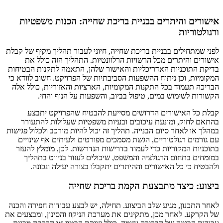
אישורים והיתרים בבניית בריכת שחייה: הכנות משפטיות
ורגולטוריות
לפני שמתחילים בבניית בריכת שחייה, חיוני לעבור תהליך מקיף של קבלת
אישורים והיתרים מכל הרשויות הרלוונטיות. התהליך הזה כולל את
בדיקת התוכניות האדריכליות והאישור שלהן, התאמה לתקנות הבטיחות
המקומיות, וכן ניתוח ההשפעות הסביבתיות של הפרויקט. חשוב לוודא כי
הבריכה תעמוד בכל התקנות המקומיות, הארציות והאזוריות, כולל אלה
הקשורות לשימוש במים, טיפול בביוב, והשפעות על הנוף והחי.
קבלת כל האישורים הדרושים מסייעת להבטיח שהפרויקט יתבצע
בהתאם לחוק, ומונעת עיכובים ובעיות משפטיות שעלולות להתעורר
במהלך או לאחר סיום הבנייה. תהליך זה יכול להיות מורכב ולכלול פגישות
עם גורמים רגולטוריים, הגשת מסמכים מפורטים ולעיתים אף שינויים
בתוכניות המקוריות כדי לעמוד בדרישות הנדרשות. לכן, מומלץ להעזר
במומחים בתחום הרגולציה והמשפט, שיכולים לעזור בניווט בתהליך
ולהבטיח כי כל האישורים וההיתרים יתקבלו בצורה יעילה ונכונה.
ביצוע: כיצד מתבצעת הקמת בריכת שחייה
לאחר התכנון, מגיע שלב הביצוע. תחילה, יש לבצע עבודות חפירה והכנה
של הקרקע. לאחר מכן, מתקינים את מערכת הניקוז והסינון, ומבצעים את