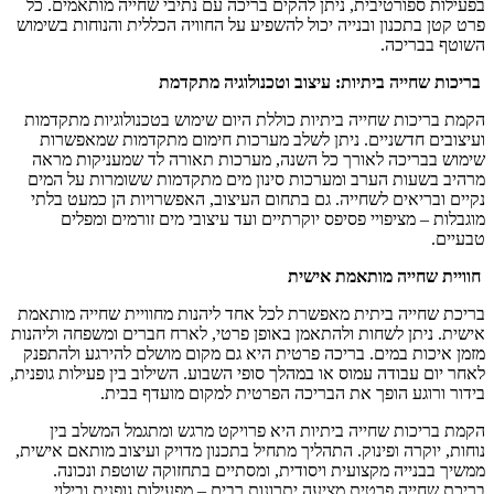
בפעילות ספורטיבית, ניתן להקים בריכה עם נתיבי שחייה מותאמים. כל
פרט קטן בתכנון ובנייה יכול להשפיע על החוויה הכללית והנוחות בשימוש
השוטף בבריכה.
בריכות שחייה ביתיות: עיצוב וטכנולוגיה מתקדמת
הקמת בריכות שחייה ביתיות כוללת היום שימוש בטכנולוגיות מתקדמות
ועיצובים חדשניים. ניתן לשלב מערכות חימום מתקדמות שמאפשרות
שימוש בבריכה לאורך כל השנה, מערכות תאורה לד שמעניקות מראה
מרהיב בשעות הערב ומערכות סינון מים מתקדמות ששומרות על המים
נקיים ובריאים לשחייה. גם בתחום העיצוב, האפשרויות הן כמעט בלתי
מוגבלות – מציפויי פסיפס יוקרתיים ועד עיצובי מים זורמים ומפלים
טבעיים.
חוויית שחייה מותאמת אישית
בריכת שחייה ביתית מאפשרת לכל אחד ליהנות מחוויית שחייה מותאמת
אישית. ניתן לשחות ולהתאמן באופן פרטי, לארח חברים ומשפחה וליהנות
מזמן איכות במים. בריכה פרטית היא גם מקום מושלם להירגע ולהתפנק
לאחר יום עבודה עמוס או במהלך סופי השבוע. השילוב בין פעילות גופנית,
בידור ורוגע הופך את הבריכה הפרטית למקום מועדף בבית.
הקמת בריכות שחייה ביתיות היא פרויקט מרגש ומתגמל המשלב בין
נוחות, יוקרה ופינוק. התהליך מתחיל בתכנון מדויק ועיצוב מותאם אישית,
ממשיך בבנייה מקצועית ויסודית, ומסתיים בתחזוקה שוטפת ונכונה.
בריכת שחייה פרטית מציעה יתרונות רבים – מפעילות גופנית ובילוי