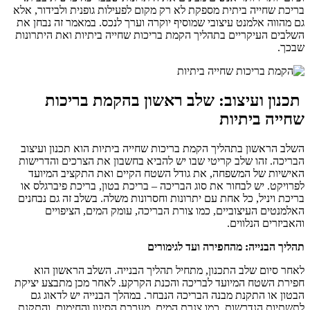
בריכת שחייה ביתית מספקת לא רק מקום לפעילות גופנית ולבידור, אלא
גם מהווה אלמנט עיצובי שמוסיף יוקרה וערך לנכס. במאמר זה נבחן את
השלבים העיקריים בתהליך הקמת בריכות שחייה ביתיות ואת היתרונות
שבכך.
תכנון ועיצוב: שלב ראשון בהקמת בריכות
שחייה ביתיות
השלב הראשון בתהליך הקמת בריכות שחייה ביתיות הוא תכנון ועיצוב
הבריכה. זהו שלב קריטי שבו יש להביא בחשבון את הצרכים והדרישות
האישיות של המשפחה, את גודל השטח הקיים ואת התקציב המיועד
לפרויקט. יש לבחור את סוג הבריכה – בריכת בטון, בריכת פיברגלס או
בריכת ויניל, כל אחת עם יתרונות וחסרונות משלה. בשלב זה גם נבחנים
האלמנטים העיצוביים, כמו צורת הבריכה, עומק המים, הציפויים
והאביזרים הנלווים.
תהליך הבנייה: מהחפירה ועד לגימורים
לאחר סיום שלב התכנון, מתחיל תהליך הבנייה. השלב הראשון הוא
חפירת השטח המיועד לבריכה והכנת הקרקע. לאחר מכן מתבצע יציקת
הבטון או התקנת מבנה הבריכה הנבחר. במהלך הבנייה יש לדאוג גם
לתשתיות הנדרשות, כמו צנרת המים, מערכת הסינון והחימום, והתקנת