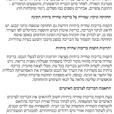
מערכת תאורה. לאחר סיום הבנייה הראשונית, מתבצעים הגימורים –
התקנת ציפויים, אביזרים נוספים כמו מפלים, ג'קוזי ומקלחות חוץ.
תחזוקה וניקוי: שמירה על בריכת שחייה ביתית תקינה
הקמת בריכות שחייה ביתיות דורשת גם תחזוקה שוטפת וניקוי קבוע. יש
לדאוג לניקוי הבריכה, בדיקת איכות המים והוספת כימיקלים לפי הצורך.
כמו כן, יש לבדוק את תקינות מערכת הסינון והחימום באופן שוטף.
תחזוקה נכונה תשמור על הבריכה במצב מיטבי ותמנע בעיות עתידיות.
יתרונות הקמת בריכות שחייה ביתיות
הקמת בריכות שחייה ביתיות מציעה יתרונות רבים לבעלי הנכס. בריכת
שחייה פרטית מהווה מקור לבילוי משפחתי ופעילות גופנית בריאה. ניתן
לשחות, לשחק ולהירגע בבריכה בכל עת, מבלי לצאת מהבית. בריכה
ביתית גם משדרגת את הערך של הנכס ומשפרת את האסתטיקה הכללית
של החצר או הגינה. בנוסף, היא מספקת תחושת פרטיות ונוחות,
ומאפשרת שליטה מלאה על תנאי השימוש והתחזוקה.
התאמת הבריכה לצרכים האישיים
בעת הקמת בריכות שחייה ביתיות חשוב להתאים את הבריכה לצרכים
האישיים של המשפחה. ניתן לבחור בגודל וצורת הבריכה בהתאם
להעדפות השחייה והמשחק של בני הבית. למשפחות עם ילדים קטנים,
ניתן לשקול הקמת אזורי מים רדודים ובטיחותיים. למבוגרים המעוניינים