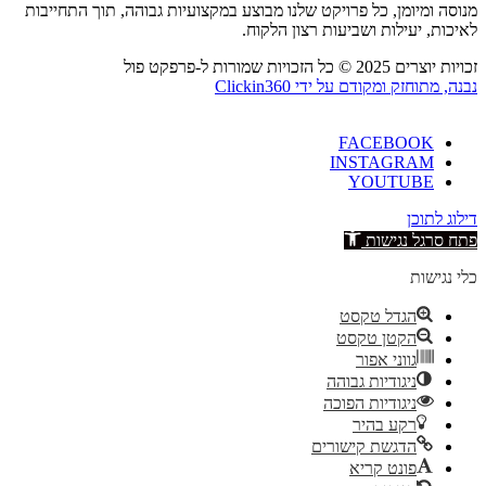
מנוסה ומיומן, כל פרויקט שלנו מבוצע במקצועיות גבוהה, תוך התחייבות
לאיכות, יעילות ושביעות רצון הלקוח.
זכויות יוצרים 2025 © כל הזכויות שמורות ל-פרפקט פול
נבנה, מתוחזק ומקודם על ידי Clickin360
FACEBOOK
INSTAGRAM
YOUTUBE
דילוג לתוכן
פתח סרגל נגישות
כלי נגישות
הגדל טקסט
הקטן טקסט
גווני אפור
ניגודיות גבוהה
ניגודיות הפוכה
רקע בהיר
הדגשת קישורים
פונט קריא