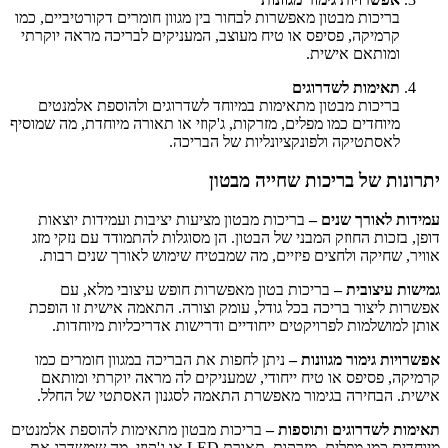
בריכות מבטון מאפשרות לבחור בין מגוון חומרים דקורטיביים, כמו
קרמיקה, פסיפס או טיח מעוצב, המעניקים לבריכה מראה יוקרתי
ומותאם אישית.
תאימות לשדרוגים
בריכות מבטון מתאימות במיוחד לשדרוגים ולהוספת אלמנטים
מיוחדים כמו מפלים, מזרקות, ג'קוזי או תאורה מיוחדת, מה שמוסיף
לאסתטיקה ולפונקציונליות של הבריכה.
יתרונות של בריכות שחייה מבטון
עמידות לאורך שנים –
בריכות מבטון מציעות יציבות ועמידות יוצאות
דופן, בזכות החוזק המבני של הבטון. הן מסוגלות להתמודד עם נזקי מזג
אוויר, שחיקה ולחצים פיזיים, מה שמבטיח שימוש לאורך שנים רבות.
גמישות עיצובית –
בריכות בטון מאפשרות חופש עיצובי מלא, עם
אפשרות ליצור בריכה בכל גודל, עומק וצורה. התאמה אישית זו הופכת
אותן למושלמות לפרויקטים ייחודיים ודרישות אדריכליות מיוחדות.
אפשרויות גימור מגוונות –
ניתן לחפות את הבריכה במגוון חומרים כמו
קרמיקה, פסיפס או טיח ייחודי, שמעניקים לה מראה יוקרתי ומותאם
אישית. הבחירה בגימור מאפשרת התאמה לסגנון האסתטי של החלל.
תאימות לשדרוגים ותוספות –
בריכות מבטון מתאימות להוספת אלמנטים
מיוחדים כמו מפלים, מזרקות, תאורת LED או ג'קוזי, מה שמשדרג את