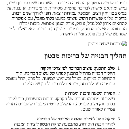
בריכות שחייה מבטון הן הבחירה המובילה כאשר מחפשים פתרון עמיד,
גמיש ומותאם אישית לבריכה פרטית, מסחרית או ציבורית. הן נבנות על
בסיס בטון חזק ויציב, המספק עמידות יוצאת דופן לאורך שנים רבות.
בריכות אלו מאפשרות חופש עיצובי כמעט בלתי מוגבל, עם אפשרות
להתאים אותן לכל גודל, עומק, צורה וסגנון אסתטי. בזכות יכולת
ההתאמה האישית הגבוהה, בריכות מבטון הן הבחירה האידיאלית למי
שמחפש שילוב בין פונקציונליות ליוקרה.
תהליך הבנייה של בריכות מבטון
שלב התכנון: עיצוב הבריכה לפי צרכי הלקוח
תהליך הבנייה מתחיל בתכנון קפדני של עיצוב הבריכה, תוך
התחשבות במיקום, בגודל ובשימוש המיועד. כל פרט, החל מעומק
הבריכה ועד לצורתה, מותאם לצרכים ולחזון של הלקוח.
חפירת השטח והכנת היסודות
בשלב זה מתבצע חפירה של הקרקע והכנת התשתית, כדי ליצור
בסיס חזק ויציב לבריכה. זהו שלב קריטי המבטיח שהבריכה תהיה
עמידה לאורך שנים.
יציקת בטון ליצירת המבנה המרכזי של הבריכה
לאחר הכנת היסודות, מתבצעת יציקת הבטון ליצירת המבנה