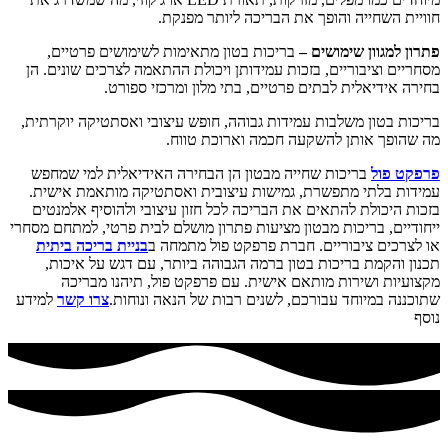
חוויית השחייה והופך את הבריכה ליותר מפנקת.
פתרון למגוון שימושים –
בריכות בטון מתאימות לשימושים פרטיים,
מסחריים וציבוריים, בזכות עמידותן ויכולת ההתאמה לצרכים שונים. הן
בחירה אידיאלית לבתים פרטיים, בתי מלון ומרכזי ספורט.
בריכות בטון משלבות עמידות גבוהה, חופש עיצובי ואסתטיקה יוקרתית,
מה שהופך אותן להשקעה חכמה וארוכת טווח.
פרפקט פול
בריכות שחייה מבטון הן הבחירה האידיאלית למי שמחפש
עמידות בלתי מתפשרת, גמישות עיצובית ואסתטיקה מותאמת אישית.
בזכות היכולת להתאים את הבריכה לכל חזון עיצובי ולהוסיף אלמנטים
ייחודיים, בריכות מבטון מציעות פתרון מושלם לבית פרטי, למתחם מסחרי
או לצרכים ציבוריים. חברת פרפקט פול מתמחה ב
בניית בריכה ביתית
תכנון והקמת בריכות בטון ברמה הגבוהה ביותר, עם דגש על איכות,
מקצועיות ושירות מותאם אישית. עם פרפקט פול, תיהנו מבריכה
שתוכננה במיוחד עבורכם, לשנים רבות של הנאה ונוחות.
צרו קשר
למידע
נוסף