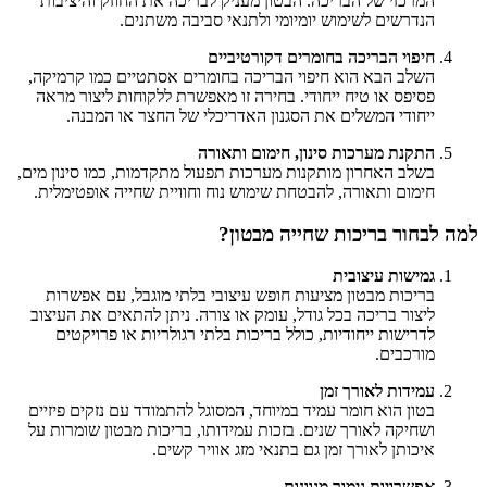
המרכזי של הבריכה. הבטון מעניק לבריכה את החוזק והיציבות
הנדרשים לשימוש יומיומי ולתנאי סביבה משתנים.
חיפוי הבריכה בחומרים דקורטיביים
השלב הבא הוא חיפוי הבריכה בחומרים אסתטיים כמו קרמיקה,
פסיפס או טיח ייחודי. בחירה זו מאפשרת ללקוחות ליצור מראה
ייחודי המשלים את הסגנון האדריכלי של החצר או המבנה.
התקנת מערכות סינון, חימום ותאורה
בשלב האחרון מותקנות מערכות תפעול מתקדמות, כמו סינון מים,
חימום ותאורה, להבטחת שימוש נוח וחוויית שחייה אופטימלית.
למה לבחור בריכות שחייה מבטון?
גמישות עיצובית
בריכות מבטון מציעות חופש עיצובי בלתי מוגבל, עם אפשרות
ליצור בריכה בכל גודל, עומק או צורה. ניתן להתאים את העיצוב
לדרישות ייחודיות, כולל בריכות בלתי רגולריות או פרויקטים
מורכבים.
עמידות לאורך זמן
בטון הוא חומר עמיד במיוחד, המסוגל להתמודד עם נזקים פיזיים
ושחיקה לאורך שנים. בזכות עמידותו, בריכות מבטון שומרות על
איכותן לאורך זמן גם בתנאי מזג אוויר קשים.
אפשרויות גימור מגוונות