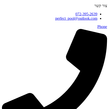
צור קשר
072-395-2639
perfect_pool@outlook.com
Phone