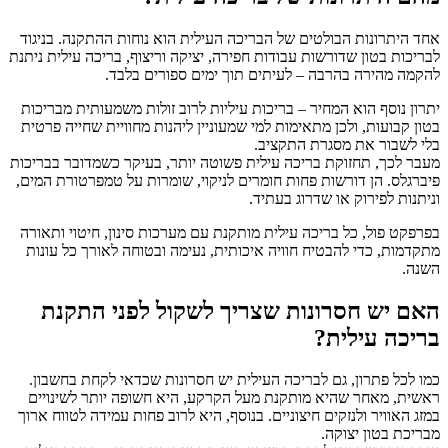
אחד היתרונות הבולטים של ה
בריכה העילית הוא נוחות ההתקנה. בניגוד
לבריכות בטון שדורשות עבודות חפירה, יציקה וריצוף, בריכה עילית ניתנת
להקמה מהירה בהרבה – לעיתים תוך ימים ספורים בלבד.
יתרון נוסף הוא המחיר – בריכות עיליות לרוב זולות משמעותית מבריכות
בטון קבועות, ולכן מתאימות למי שמעוניין ליהנות מחוויית שחייה פרטית
בלי לשבור את מסגרת התקציב.
מעבר לכך, תחזוקת בריכה עילית פשוטה יותר, בעיקר כשמדובר בבריכות
פיברגלס. הן דורשות פחות חומרים לניקוי, שומרות על טמפרטורת המים,
וניתנות לפירוק או שדרוג בעתיד.
בפרפקט פול, כל בריכה עילית מותקנת עם מערכות סינון, חיטוי ותאורה
מתקדמות, כדי להבטיח חוויה איכותית, נעימה ובטוחה לאורך כל עונות
השנה.
האם יש חסרונות שצריך לשקול לפני התקנת
בריכה עילית?
כמו לכל פתרון, גם ל
בריכה העילית יש חסרונות שכדאי לקחת בחשבון.
ראשית, מאחר שהיא מותקנת מעל הקרקע, היא חשופה יותר לשינויים
במזג האוויר ולנזקים חיצוניים. בנוסף, היא לרוב פחות עמידה לטווח ארוך
מבריכת בטון יצוקה.