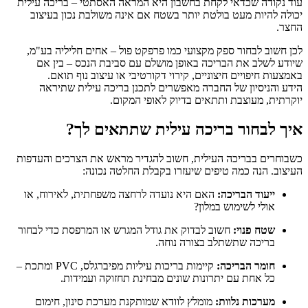
עוד נקודה שכדאי לקחת בחשבון היא המראה האסתטי – בריכה עילית
יכולה להיות מעט בולטת יותר בשטח אם אינה משולבת נכון בעיצוב
החצר.
לכן חשוב לבחור ספק מקצועי כמו פרפקט פול – אחים חליליה בע"מ,
שיודע לשלב את הבריכה באופן מושלם עם סביבת הנכס – בין אם
באמצעות חיפויים חיצוניים, קירוי דקורטיבי או עיצוב נוף תואם.
הידע והניסיון של החברה מאפשרים לתכנן בריכה עילית
שתיראה
יוקרתית, מעוצבת ותתאים בדיוק לאופי המקום.
איך לבחור בריכה עילית שתתאים לך?
כשבוחרים ב
בריכה העילית
, חשוב להגדיר מראש את הצרכים והעדפות
העיצוב. הנה כמה טיפים שיעזרו בקבלת החלטה נכונה:
ייעוד הבריכה:
האם היא נועדה לרחצה משפחתית, לאירוח, או
אולי לשימוש במלון?
שטח פנוי:
חשוב לבדוק את גודל המגרש או המרפסת כדי לבחור
בריכה שתשתלב בצורה נוחה.
חומר הבריכה:
קיימות בריכות עיליות מפיברגלס, PVC ומתכת –
כל אחת עם יתרונות שונים מבחינת תחזוקה ועמידות.
מערכות נלוות:
מומלץ לוודא שמותקנת מערכת סינון, חימום