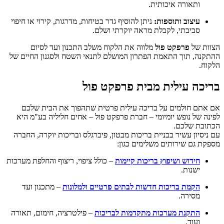
ותאורה איכותית.
עיצוב ותוספות:
ניתן להוסיף גדר בטיחות, מדרגות, קירוי או חיפוי
סביבתי, לקבלת מראה יוקרתי ושלם.
הצוות של
פרפקט פול
מלווה את הלקוח משלב התכנון ועד לסיום
ההתקנה, תוך התאמת הפתרון המושלם לתנאי השטח ולסגנון החיים של
הלקוח.
בריכה עילית מבית פרפקט פול
אם אתם חולמים על
בריכה עילית פרטית שתהפוך את הבית שלכם
לפינה של נופש יומיומי – חברת פרפקט פול – אחים חליליה בע"מ
היא
הכתובת שלכם.
עם ניסיון עשיר בבניית בריכות מבטון, פיברגלס ובריכות יוקרה, החברה
מספקת גם שירותים משלימים כגון:
חידוש ושיפוץ בריכות קיימות
– כולל ציפוי, ריצוף והחלפת מערכות
ישנות.
הקמת בריכות חדשות לבתים פרטיים ולמלונות
– מתכנון ועד
מסירה.
התקנת מערכות מתקדמות לבריכות
– פילטרציה, חימום, תאורה
ועוד.