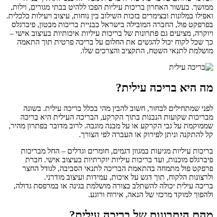
ממושך. בעשור האחרון בריכות עיליות הפכו ללהיט בבתי מגורים, וילות,
ואפילו במלונות ובצימרים בזכות השילוב בין נוחות, עיצוב ויעילות כלכלית.
בפרפקט פול, החברה המובילה בישראל בבניית בריכות מבטון, פיברגלס
ויוקרה, מציעים גם פתרונות של בריכות עיליות איכותיות בעיצוב אישי –
כך שכל לקוח יכול להגשים את החלום על בריכה פרטית תוך התאמה
מושלמת לתנאי השטח, התקציב והצרכים שלו.
מה היא בריכה עילית?
לפני שמתחילים לבחור, חשוב להבין מהי בכלל
בריכה עילית. בשונה
מבריכות שקועות הנבנות בתוך הקרקע, הבריכה העילית היא בריכה
שממוקמת על גבי הקרקע או על מבנה מוגבה. לרוב מדובר בפתרון מהיר,
קל להתקנה וניתן לפירוק או העברה לפי הצורך.
בריכות עיליות מגיעות במגוון דגמים, חומרים וגדלים – החל מבריכות
פיברגלס מוכנות, ועד בריכות עיליות יוקרתיות בעיצוב אישי. חברת
פרפקט פול מתמחה בהתאמת הבריכה לתנאי הסביבה, לגודל החצר
ולרצונות הלקוח, תוך דגש על איכות, עמידות ועיצוב מודרני.
בריכה עילית יכולה להשתלב בצורה מושלמת בגינה או במרפסת גדולה,
ולהפוך למוקד מרכזי של הנאה, אירוח ורוגע.
מהם היתרונות של בריכה עילית?